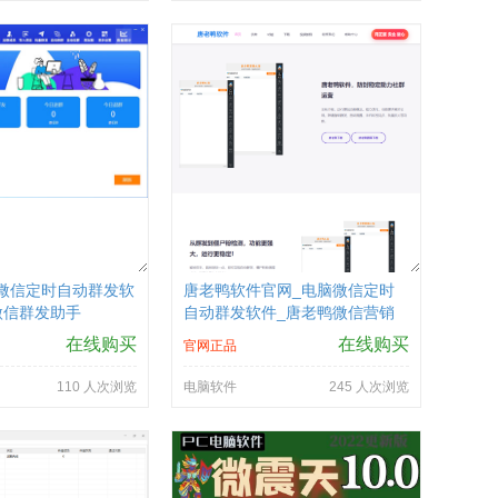
微信定时自动群发软
唐老鸭软件官网_电脑微信定时
宝微信群发助手
自动群发软件_唐老鸭微信营销
软件
在线购买
在线购买
官网正品
110 人次浏览
电脑软件
245 人次浏览