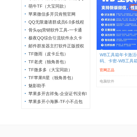
纯群管机器人
萌牛TF（大宝同款）
苹果微信多开贝肯熊官网
QQ无限邀请群成员6.0多线程
版偷群好友拉群--年卡
骨头qq营销软件工具-一卡通
极夜QQ综合引流软件永久卡
邮件群发器主打软件正版授权
永久卡
TF微雨（皮卡丘包）
WB工具箱年卡激活
码、卡密-WB工具
TF老虎（独角兽包）
TF微多多（大宝同款）
官网正品
TF苹果R星（独角兽包）
电脑软件
魅影助手
苹果多开吉祥兔-企业证书没有l
ogo
苹果多开小海豚-TF小不点包