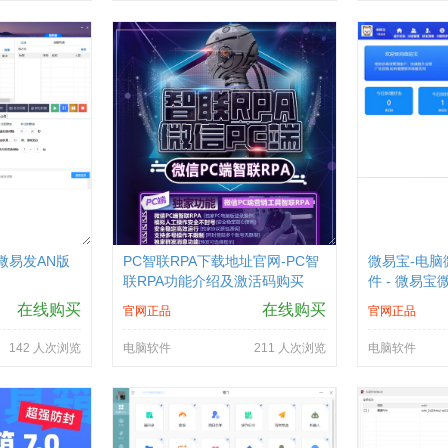
微易发AN版
PC智联RPA下载地址官网-PC智
微易宝-电脑
联RPA功能介绍及激活码购买
件 - 微易
在线购买
在线购买
官网正品
官网正品
142 人次浏览
电脑软件
211 人次浏览
电脑软件