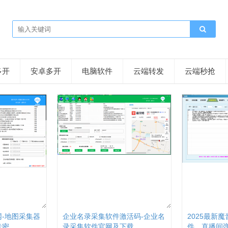
多开
安卓多开
电脑软件
云端转发
云端秒抢
-地图采集器
企业名录采集软件激活码-企业名
2025最新
卡密
录采集软件官网及下载
件，直播间